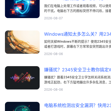
我们在电脑上处理工作或者观看视频，可以使用
的干扰。电脑右下方的图标突然不停闪烁，接
送无关的八卦和应用提醒，这可以用2345安
2026-08-07
公文件，突来的声响和图像会直接打乱思考，而
差。有人在投影汇报时，屏幕突然弹出尴尬的信
来防止这种难堪。很多人都想关闭在电脑屏幕
Windows通知太多怎么关？用2
2345安全卫士可以帮我们搞定这个难题。如
天和这些广告纠缠，会耗费极多的时间与精力，
如何关掉Windows不断的提示？使用2345
或者打游戏时，屏幕右下方常常会突然跳出许
会神地写着方案，一个突如其来的广告弹窗直
2026-08-06
有些人在开会投屏的时候，电脑桌面突然弹出
了极点。不少朋友都想知道该去哪里关掉Wind
通知和弹窗，手动去一个一个关闭非常麻烦，
嫌骚扰？2345安全卫士教你搞定W
了解，使用2345安全卫士就能轻松搞定这个
能，就能轻松找回清净的桌面。
嫌骚扰？跟着2345安全卫士学怎样关闭系统消
游戏正起劲，右下方猛地蹦出许多杂乱消息，
种事吗？大家都希望自己的电脑能保持清净，
2026-08-06
很有必要。不过，很多人发现手动去系统里调
件的弹窗通知根本不受系统控制。此时2345
助。借助这个软件，我们能更加省事地控制这
电脑系统检测出安全漏洞？快用2