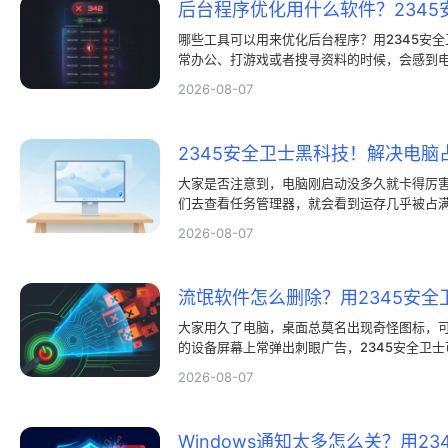
哪些工具可以用来优化后台程序？用2345安全
常办公、打游戏或者搜寻资料的时候，会感到
页要等好几秒，打个字也频繁卡顿。大家常觉
2026-08-07
去更新配置，事实上是大量无用应用悄悄占用
费你的运行内存与处理器性能。此时你得依靠
速。哪款工具打理后台应用比较合适？此时我们
2345安全卫士黑科技！解决电脑
选。运行这款软件可以帮大家搞定这个麻烦，
大家是否注意到，电脑刚启动没多久就卡得厉
们去查看任务管理器，就会看到运存几乎被占
了。这时候大家一般会选择2345安全卫士。
2026-08-07
效率，打游戏时也会卡到让人难受。确实挺苦
流氓软件怎么删除？用2345安全
大家用久了电脑，桌面总莫名出现奇怪图标，可
的设备屏幕上常弹出刺眼广告，2345安全卫
自己从未安装这些软件，它们却停留在电脑中，
2026-08-07
此时怎么删掉垃圾程序让人发愁，我们能用23
烦，我们可以让2345安全卫士这个工具帮大
Windows通知太多怎么关？用2