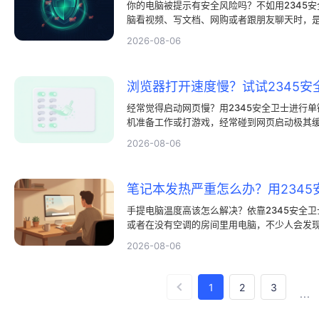
你的电脑被提示有安全风险吗？不如用2345安
脑看视频、写文档、网购或者跟朋友聊天时，
些文件打不开的情况？此时大家的电脑可能正
2026-08-06
洞就像墙角不易察觉的裂缝，看似不起眼，却
经常发布各种系统补丁来修补这些安全漏洞，
安装补丁的习惯。
经常觉得启动网页慢？用2345安全卫士进行单
机准备工作或打游戏，经常碰到网页启动极其
转的指针，等网页呈现需要很久，这种过程让
2026-08-06
这是硬件太旧了，或者是家里的宽带不好。里
解决网页慢，我们得摸清背后的真实状况，用2
大家直接用2345安全卫士就能把这些不好处
手提电脑温度高该怎么解决？依靠2345安全卫
或者在没有空调的房间里用电脑，不少人会发
扇呼呼大叫。此时多数人会去网络上查询如何
2026-08-06
是硬件落了灰尘，跑去买各种散热底座。很多
据和冷门软件，才导致硬件设备总是处于重度
以选择2345安全卫士。利用2345安全卫士
1
2
3
...
时的压力。